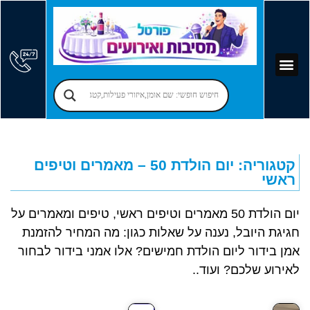
קוסמים לימי הולדת
יום הולדת לילדים
אירועים עסקיים
פרסום בפורטל
אמן חושים לאירועים
מקומות לאירועים
הרצאות לאירועים
זמרים לאירועים
בר מצווה – בת מצווה
יום הולדת למבוגרים
הפעלות למבוגרים
קטגוריה: יום הולדת 50 – מאמרים וטיפים
ראשי
יום הולדת 50 מאמרים וטיפים ראשי, טיפים ומאמרים על
חגיגת היובל, נענה על שאלות כגון: מה המחיר להזמנת
אמן בידור ליום הולדת חמישים? אלו אמני בידור לבחור
לאירוע שלכם? ועוד..