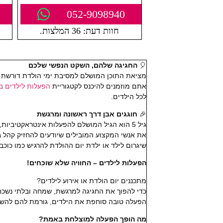
052-9098940
חוות דעת: 36 המלצות.
🎈
החגיגה שלהם, השקט הנפשי שלכם
מציאת התוכן המושלם למסיבת ימי הולדת דורשת דיו
אתם מוזמנים להיכנס לקטגוריית
הפעלות לילדים ב
לכל הילדים.
🎉
חוגגים אבן דרך ראשונה ומרגשת
גיל 5 הוא הגיל המושלם להפעלות אינטראקטיב
את אנשי המקצוע המובילים שיודעים להחזיק קהל בג
שיגרום לילד או ילדת יום ההולדת להרגיש כמו כוכב
הפעלות לילדים – החוויה שלא שוכחים!
מתכננים יום הולדת או אירוע לילדים?
כדי להפוך את החגיגה למרגשת, שמחה ובלתי נשכח
הפעלה טובה סוחפת את הילדים, גורמת להם להשת
מה הופך הפעלה למוצלחת באמת?