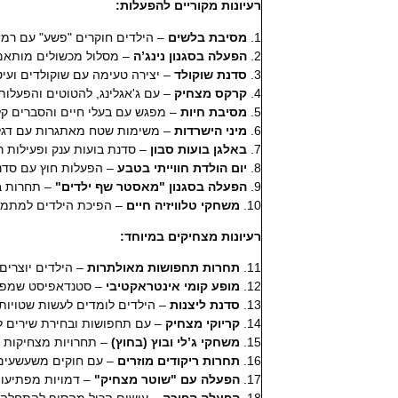
רעיונות מקוריים להפעלות:
1.
מסיבת בלשים
– הילדים חוקרים "פשע" עם רמז
2.
הפעלה בסגנון נינג’ה
– מסלול מכשולים מותאם 
3.
סדנת שוקולד
– יצירה טעימה עם שוקולדים ועיט
4.
קרקס מצחיק
– עם ג'אגלינג, להטוטים והפעלות 
5.
מסיבת חיות
– מפגש עם בעלי חיים והסברים קל
6.
מיני הישרדות
– משימות שטח מאתגרות עם דגלי
7.
באלגן בועות סבון
– סדנת בועות ענק ופעילות ר
8.
יום הולדת חווייתי בטבע
– הפעלות חוץ עם סדנא
9.
הפעלה בסגנון "מאסטר שף ילדים"
– תחרות ב
10.
משחקי טלוויזיה חיים
– הפיכת הילדים למתמוד
רעיונות מצחיקים במיוחד:
11.
תחרות תחפושות מאולתרות
– הילדים יוצרים
12.
מופע קומי אינטראקטיבי
– סטנדאפיסט שמפעי
13.
סדנת ליצנות
– הילדים לומדים לעשות שטויות
14.
קריוקי מצחיק
– עם תחפושות ובחירת שירים ל
15.
משחקי ג’לי ובוץ (בחוץ)
– תחרויות מצחיקות 
16.
תחרות ריקודים מוזרים
– עם חוקים משעשעים 
17.
הפעלה עם "שוטר מצחיק"
– דמויות מפתיעות