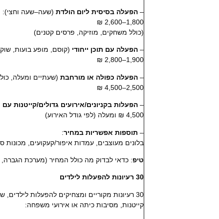
–
הפעלה בסיסית ליום הולדת
(שעה–שעה וחצי):
1,800–2,600 ₪
(כולל משחקים, מוזיקה, פרסים קטנים)
–
הפעלה עם תוכן ייחודי
(קוסם, מופע בועות, שוקו
1,900–2,800 ₪
–
הפעלה כפולה או מורחבת
(שעתיים ומעלה, כולל
2,500–4,500 ₪
–
הפעלות בקניונים/אירועים גדולים/קייטנות עם 
4,500 ₪ ומעלה (לפי גודל האירוע)
–
תוספות אפשריות במחיר
:
בלונים מעוצבים, עמדות איפור/קעקועים, מכונות סוכ
טיפ
: כדאי לבדוק מה כולל המחיר (מערכת הגברה, א
30 רעיונות להפעלות לילדים
30 רעיונות מקוריים ומצחיקים להפעלות לילדים, שמתאימים לימי הולדת,
קייטנות, מסיבות כיתה או אירועי משפחה: