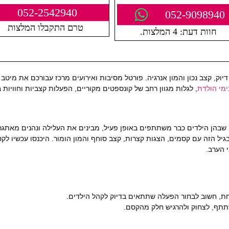
052-2542940
052-9098940
טרם התקבלו המלצות
חוות דעת: 4 המלצות.
ק, קצב נכון והמון אנרגיה. פורטל מסיבות ואירועים מרכז עבורכם את מיטב
ימי הולדת
, לגלות מגוון רחב של קונספטים מקוריים, הפעלות קצביות וחוויות
יות, שבהן הילדים כבר משתתפים באופן פעיל, מבינים את העלילה ונהנים מאת
יל הזה עם קסמים, הצגות קצרות, קצב סוחף והמון הומור. היכנסו עכשיו לקט
י הערב.
ת, חשוב לבחור הפעלה שתתאים בדיוק לקהל הילדים.
תף, לצחוק ולהרגיש חלק מהקסם.