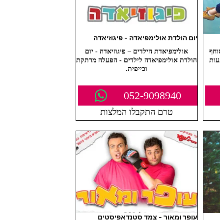
יום הולדת אולימפיאדה - פיגוזיאדה
וחף
אולימפיאדת הילדים – פיגוזיאדה - יום
עות
הולדת אולימפיאדה לילדים - הפעלה מרתקת
וכייפית.
052-9098940
טרם התקבלו המלצות
עופר ומאור - צמד סטנדאפיסטים