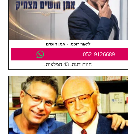
ליאור רוכמן - אמן חושים
052-9126689
חוות דעת: 43 המלצות.