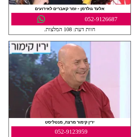
אלעד גולדמן - זמר קאברים לאירועים
052-9126687
חוות דעת: 108 המלצות.
ירין קימור מרצה, מנטליסט
052-9123959