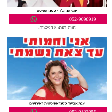
עמי אנידג'ר - סטנדאפיסט
052-9098919
חוות דעת: 5 המלצות.
ענת אביעד סטנדאפיסטית לאירועים
052-9123955