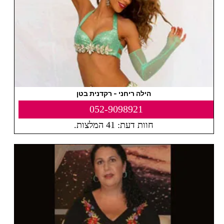
הילה ריחני - רקדנית בטן
052-9098921
חוות דעת: 41 המלצות.