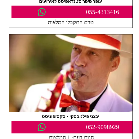
עופר פיפר סטנדאפיסט לאירועים
055-4313416
טרם התקבלו המלצות
יבגני פילנובסקי - סקסופוניסט
052-9098929
חוות דעת: 1 המלצות.