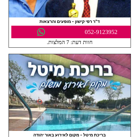
ד"ר רפי קישון - מופעים והרצאות
052-9123952
חוות דעת: 7 המלצות.
בריכת מיטל - מקום לאירוע באור יהודה