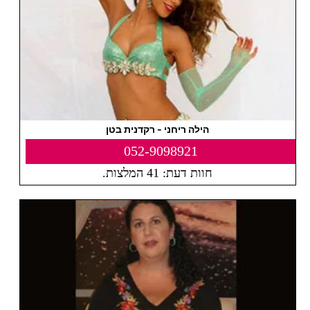
הילה ריחני - רקדנית בטן
052-9098921
חוות דעת: 41 המלצות.