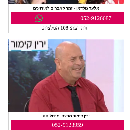
אלעד גולדמן - זמר קאברים לאירועים
052-9126687
חוות דעת: 108 המלצות.
ירין קימור מרצה, מנטליסט
052-9123959