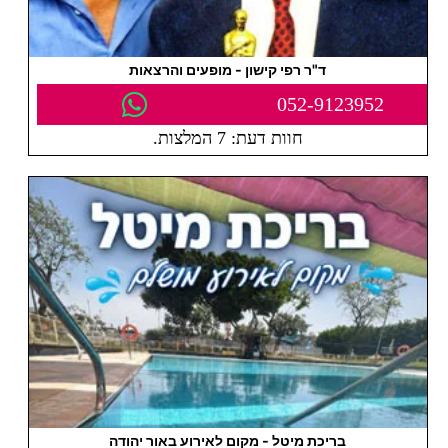
ד"ר רפי קישון - מופעים והרצאות
052-9123952
חוות דעת: 7 המלצות.
בריכת מיטל - מקום לאירוע באור יהודה