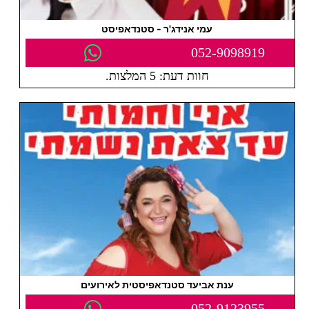
עמי אנידג'ר - סטנדאפיסט
052-9098919
חוות דעת: 5 המלצות.
ענת אביעד סטנדאפיסטית לאירועים
052-9123955