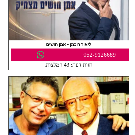
ליאור רוכמן - אמן חושים
052-9126689
חוות דעת: 43 המלצות.