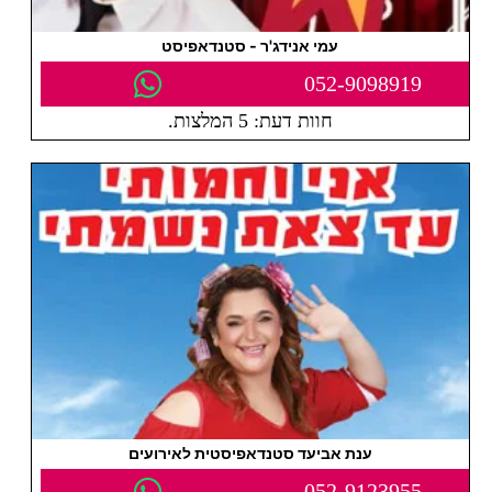
עמי אנידג'ר - סטנדאפיסט
052-9098919
חוות דעת: 5 המלצות.
ענת אביעד סטנדאפיסטית לאירועים
052-9123955