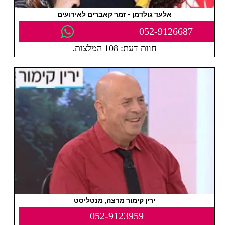
אלעד גולדמן - זמר קאברים לאירועים
052-9126687
חוות דעת: 108 המלצות.
ירין קימור מרצה, מנטליסט
052-9123959