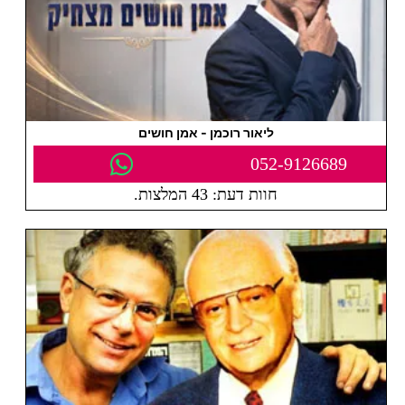
ליאור רוכמן - אמן חושים
052-9126689
חוות דעת: 43 המלצות.