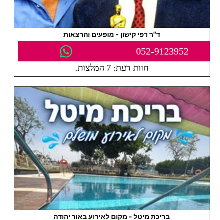
ד"ר רפי קישון - מופעים והרצאות
052-9123952
חוות דעת: 7 המלצות.
בריכת מיטל - מקום לאירוע באור יהודה