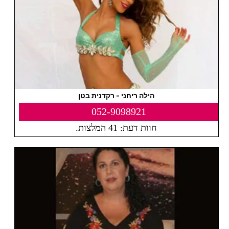
הילה ריחני - רקדנית בטן
052-9098921
חוות דעת: 41 המלצות.