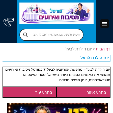
קוסמים לימי הולדת
יום הולדת לילדים
אירועים עסקיים
פרסום בפורטל
אמן חושים לאירועים
מקומות לאירועים
הרצאות לאירועים
זמרים לאירועים
בר מצווה – בת מצווה
יום הולדת למבוגרים
הפעלות למבוגרים
דף הבית
»
יום הולדת לבעל
יום הולדת לבעל
יום הולדת לבעל – מחפשת אטרקציה לבעלך? בפורטל מסיבות ואירועים
תמצאי את האמנים הטובים ביותר בישראל, סטנדאפיסט או
סטנדאפיסטית, אמן חושים מדהים.