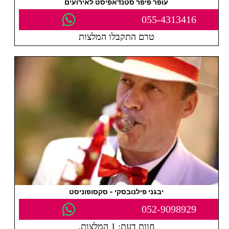
עופר פיפר סטנדאפיסט לאירועים
055-4313416
טרם התקבלו המלצות
יבגני פילנובסקי - סקסופוניסט
052-9098929
חוות דעת: 1 המלצות.