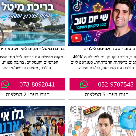
ום טוב - סטנדאפיסט לילדים
בריכת מיטל - מקום לאירוע באור יה
ונוער, כוכב טיקטוק עם למעלה מ 400K
מקום מושלם עם בריכה לכל סוגי האיר
בים ברשתות החברתיות, סטנדאפ ליום
הפרטיים והעסקיים, בר/בת מצווה, י
הולדת עם מפורסם, בר/בת מצווה.
הולדת, מסיבת פרישה/גיבוש.
073-8092041
052-9707545
חוות דעת: 5 המלצות.
חוות דעת: 2 המלצות.