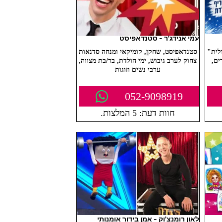
עמי אנידג'ר - סטנדאפיסט
לית"
סטנדאפיסט, שחקן, קומיקאי ומנחה סדנאות
ים,
צחוק לערב גיבוש, ימי הולדת, בר/בת מצווה,
ערבי נשים וזוגות
052-9098919
חוות דעת: 5 המלצות.
לאון רומנצ'וק - אמן בידור אומנותי