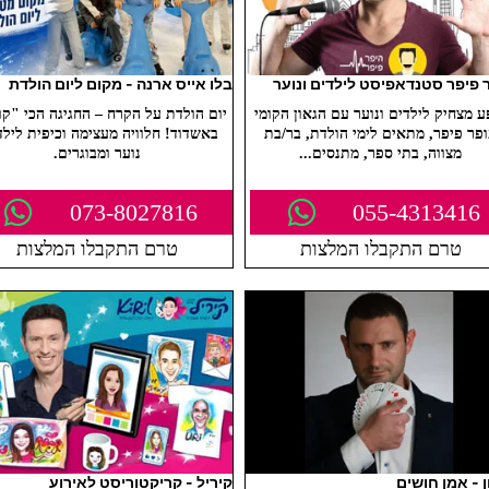
 פיפר סטנדאפיסט לילדים ונוער
בלו אייס ארנה - מקום ליום הולדת
ע מצחיק לילדים ונוער עם הגאון הקומי
יום הולדת על הקרח – החגיגה הכי "קו
פר פיפר, מתאים לימי הולדת, בר/בת
באשדוד! חלוויה מעצימה וכיפית לילד
מצווה, בתי ספר, מתנסים...
נוער ומבוגרים.
073-8027816
055-4313416
טרם התקבלו המלצות
טרם התקבלו המלצות
ן - אמן חושים
קיריל - קריקטוריסט לאירוע