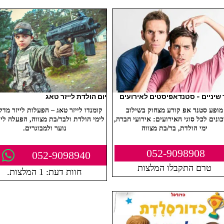
שיניים - סטנדאפיסטים לאירועים
יום הולדת לייזר טאג
מופע סטנד אפ קורע מצחוק בשילוב
קומנדו לייזר טאג – הפעלות לייזר מדל
ונים לכל סוגי האירועים: אירועי חברה,
לימי הולדת ולבר/בת מצווה, הפעלה ליל
ימי הולדת, בר/בת מצווה
נוער ולמבוגרים.
052-9098908
052-9098940
טרם התקבלו המלצות
חוות דעת: 1 המלצות.