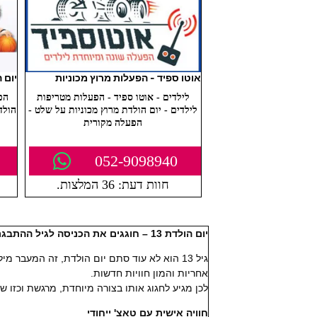
אוטו ספיד - הפעלות מרוץ מכוניות
יום 
לילדים - אוטו ספיד - הפעלות מטריפות
הפ
לילדים - יום הולדת מרוץ מכוניות על שלט -
הולד
הפעלה מקורית
052-9098940
חוות דעת: 36 המלצות.
יום הולדת 13 – חוגגים את הכניסה לגיל ההתבגרות בסטייל
גיל 13 הוא לא עוד סתם יום הולדת, זה המעבר מילדות לנערות, צעד ראשון בעולם של בגרות,
אחריות והמון חוויות חדשות.
לכן מגיע לחגוג אותו בצורה מיוחדת, מרגשת וכזו שת
חוויה אישית עם טאצ' ייחודי