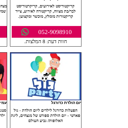
קריקטוריסט לאירועים, קריקרטוריסט
מצחי
לבר/בת מצווה, קריקטורה לאירוע, צייר
שמשל
קריקטורות מומלץ, מוכשר ומקצוען.
052-9098910
חוות דעת: 8 המלצות.
יום הולדת כדורגל
עמי 
הפעלות כדורגל לילדים ליום הולדת - גול
סטנד
פארטי - יום הולדת ספורט של מנצחים, ליגת
ילד
האלופות/ גביע העולם