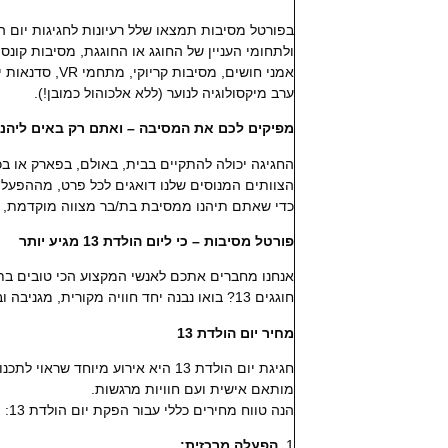
בפורטל מסיבות תמצאו שלל רעיונות לחגיגות יום הולדת 13 שמתאימים בדיו
ולתחומי העניין של החוגג או החוגגת, מסיבות קונס
אמני חושים, מסיבות קריוקי, מתחמי VR, סדנאות יצירה, סטיילינג ואפילו
ערב מיקסולוגיה לנוער (ללא אלכוהול כמובן!).
מפיקים לכם את המסיבה – ואתם רק באים ליהנו
החגיגה יכולה להתקיים בבית, באולם, בפארק או ב
הצוותים המנוסים שלנו דואגים לכל פרט, מההפעלה, 
כדי שאתם תיהנו ממסיבת בת/בר מצווה מוקדמת, ע
פורטל מסיבות – כי ליום הולדת 13 מגיע יותר
אנחנו מחברים אתכם לאנשי המקצוע הכי טובים בת
חוגגים 13? בואו נבנה יחד חוויה מקורית, מגניבה ובעיקר, בלתי נשכחת.
מחיר יום הולדת 13
חגיגת יום הולדת 13 היא אירוע מיוחד שראוי לתכנון איכותי,
מותאם אישית ועם חוויות מרגשות.
הנה טווח מחירים כללי עבור הפקת יום הולדת 13:
1.
הפעלה מרכזית: