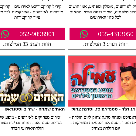
ק לאירועים, מומלץ ומפתיע, אמן חושים
קיריל קריקטוריסט לאירועים - קריקטו
ב טלפתיה, הומור וקסם אישי. מתאים
מיוחדות לאירועים - אטרקציות לבר מצו
לכל סוגי האירועים
צייר קריקטורות
052-9098901
055-4313050
חוות דעת: 3 המלצות.
חוות דעת: 33 המלצות.
אנידג'ר - סטנדאפיסט וסדנת צחוק
האחים שמחה - שירים וסטנדאפ
אפיסט ומנחה סדנת צחוק ליום הולדת -
זמרים מצחיקים לאירועים - מופע שי
ים ונוער - סטנדאפ והפעלות מצחיקות -
בשילוב סטנד אפ - חתונה/בר/בת מצווה
יום הולדת מצחיק
הולדת/אירועי חברה