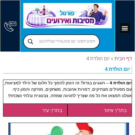
קוסמים לימי הולדת
יום הולדת לילדים
אירועים עסקיים
פרסום בפורטל
אמן חושים לאירועים
מקומות לאירועים
הרצאות לאירועים
זמרים לאירועים
בר מצווה – בת מצווה
יום הולדת למבוגרים
הפעלות למבוגרים
דף הבית
»
יום הולדת 4
יום הולדת 4
יום הולדת 4
– חוגגים בגדול! זה הזמן להפוך כל חלום של הילד למציאות,
עם מפעילים מצחיקים, דמויות אהובות, משחקים, מוזיקה והמון כיף.
אצלנו תמצאו את כל מה שצריך לחגיגה שמחה, צבעונית ובלתי נשכחת!