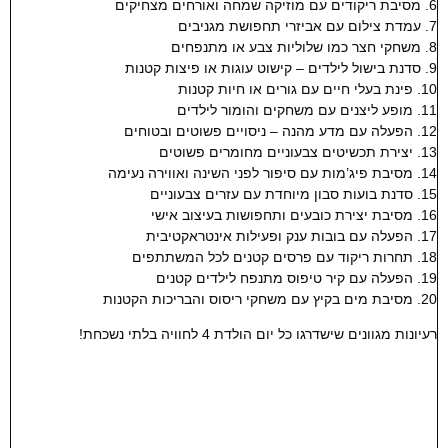
6. מסיבת ריקודים עם מוזיקה שמחה ואורחים מצחיקים
7. עמדת צילום עם אביזרי תחפושת מגניבים
8. משחקי חצר כמו שלוליות צבע או מתנפחים
9. סדנת בישול לילדים – קישוט עוגות או פיצות קטנות
10. פינת בעלי חיים עם גורים או חיות קטנות
11. מופע ליצנים עם משחקים והומור לילדים
12. הפעלה עם מדע מהנה – ניסויים פשוטים ובטוחים
13. יצירת תכשיטים צבעוניים מחומרים פשוטים
14. מסיבת פיג’מות עם סיפור לפני השינה ואווירה נעימה
15. סדנת בועות סבון מיוחדת עם עזרים צבעוניים
16. מסיבת יצירת כובעים ותחפושות בעיצוב אישי
17. הפעלה עם בובות ענק ופעילות אינטראקטיבית
18. תחרות ריקוד עם פרסים קטנים לכל המשתתפים
19. הפעלה עם קיר טיפוס מתנפח לילדים קטנים
20. מסיבת מים בקיץ עם משחקי ריסוס והבריכות הקטנות
רעיונות מגוונים שישדרגו כל יום הולדת 4 לחוויה בלתי נשכחת!