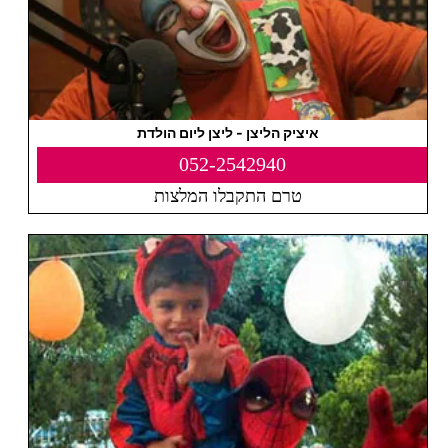
איציק הליצן - ליצן ליום הולדת
052-2542940
טרם התקבלו המלצות