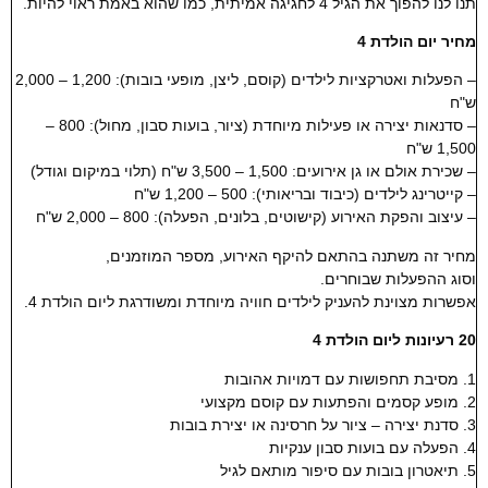
תנו לנו להפוך את הגיל 4 לחגיגה אמיתית, כמו שהוא באמת ראוי להיות.
מחיר יום הולדת 4
– הפעלות ואטרקציות לילדים (קוסם, ליצן, מופעי בובות): 1,200 – 2,000
ש"ח
– סדנאות יצירה או פעילות מיוחדת (ציור, בועות סבון, מחול): 800 –
1,500 ש"ח
– שכירת אולם או גן אירועים: 1,500 – 3,500 ש"ח (תלוי במיקום וגודל)
– קייטרינג לילדים (כיבוד ובריאותי): 500 – 1,200 ש"ח
– עיצוב והפקת האירוע (קישוטים, בלונים, הפעלה): 800 – 2,000 ש"ח
מחיר זה משתנה בהתאם להיקף האירוע, מספר המוזמנים,
וסוג ההפעלות שבוחרים.
אפשרות מצוינת להעניק לילדים חוויה מיוחדת ומשודרגת ליום הולדת 4.
20 רעיונות ליום הולדת 4
1. מסיבת תחפושות עם דמויות אהובות
2. מופע קסמים והפתעות עם קוסם מקצועי
3. סדנת יצירה – ציור על חרסינה או יצירת בובות
4. הפעלה עם בועות סבון ענקיות
5. תיאטרון בובות עם סיפור מותאם לגיל