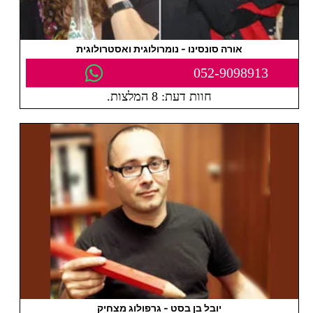
אורה סונסינו - נומרולוגית ואסטרולוגית
052-9098913
חוות דעת: 8 המלצות.
יובל בן בסט - גרפולוג מצחיק