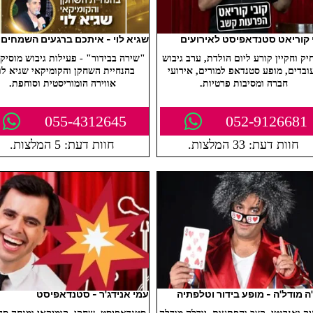
 קוריאט סטנדאפיסט לאירועים
שגיא לוי - איתכם ברגעים השמחים
יק וחקיין קורע ליום הולדת, ערב גיבוש
"שירה בבידור" - פעילות גיבוש מוסיקל
ובדים, מופע סטנדאפ למורים, אירועי
בהנחיית השחקן והקומיקאי שגיא לוי
חברה ומסיבות פרטיות.
אווירה הומוריסטית וסוחפת.
055-4312645
052-9126681
חוות דעת: 33 המלצות.
חוות דעת: 5 המלצות.
'ה מודל'ה - מופע בידור וטלפתיה
עמי אנידג'ר - סטנדאפיסט