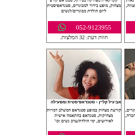
נאות
קומיקאית מצחיקה בטירוף, סטנדאפ קורע
ווה,
מצחוק, מופע בידור למבוגרים, סטנדאפיסטית
ליום הולדת מבוגרים/לנשים
052-9123955
חוות דעת: 32 המלצות.
אביגיל קליין - סטנדאפיסטית ומפעילה
רים,
קורעת מצחוק במופע סטנדאפ המשלב דמויות
ברה,
מצחיקות, סטנדאפ בהתאמה אישית
לאירועים, ימי הולדת/ערב נשים וכו'