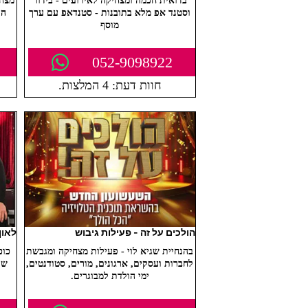
בדואית חכמה ומצחיקה לאירועים - בידור
מצחי
וסטנד אפ מלא בתובנות - סטנדאפ עם ערך
הו
מוסף
052-9098922
חוות דעת: 4 המלצות.
הולכים על זה - פעילות גיבוש
לאון
בהנחיית שגיא לוי - פעילות מצחיקה ומגבשת
כוכ
לחברות ועסקים, ארגונים, מורים, סטודנטים,
שי
ימי הולדת למבוגרים.