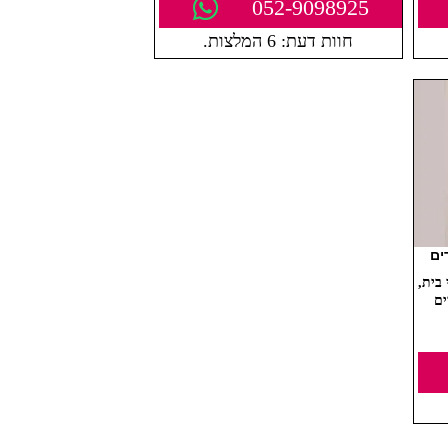
052-9098925
חוות דעת: 6 המלצות.
ים
בית,
ים