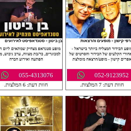
רפי קישון - מופעים והרצאות
בן ביטון - סטנדאפיסט לאירועים
ופע הבידור המצליח ביותר בישראל -
מופע סטנדאפ מצחיק שמתאים ליום ה
חורי הקלעים של הבידור והסרטים של
למבוגרים, בר/בת מצווה, ערב גיבוש, מ
פרים קישון - מופע/הרצאה מומלצת
הפתעה ואירוע חברה
055-4313076
052-9123952
חוות דעת: 7 המלצות.
חוות דעת: 6 המלצות.