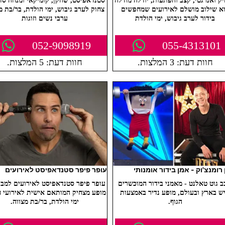
ק ואנרגטי, קצב והפתעות, יודלה מודלה
סטנדאפיסט, שחקן, קומיקאי ומנחה סד
א שילוב מושלם לאירועים שמחפשים
צחוק לערב גיבוש, ימי הולדת, בר/בת מצ
בידור לערב גיבוש, ימי הולדת
ערבי נשים וזוגות
052-9098919
055-4313101
חוות דעת: 3 המלצות.
חוות דעת: 5 המלצות.
 רומנצ'וק - אמן בידור אומנותי
עופר פיפר סטנדאפיסט לאירועים
ב גוט טאלנט - מאמני בידור המוכשרים
עופר פיפר סטנדאפיסט לאירועים למבוג
ש בארץ ובעולם, מופע נדיר באמצעות
מופע מצחיק המותאם אישית לאירועי ח
הגוף.
ימי הולדת, בר/בת מצווה.