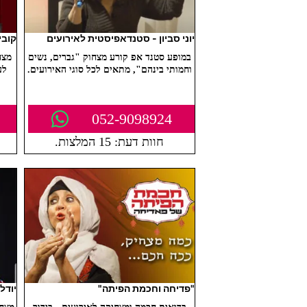
יוני סביון - סטנדאפיסטית לאירועים
קובי
במופע סטנד אפ קורע מצחוק "גברים, נשים
מצח
וחמותי בינהם", מתאים לכל סוגי האירועים.
לע
052-9098924
חוות דעת: 15 המלצות.
"פדיחה וחכמת הפיתה"
יודל