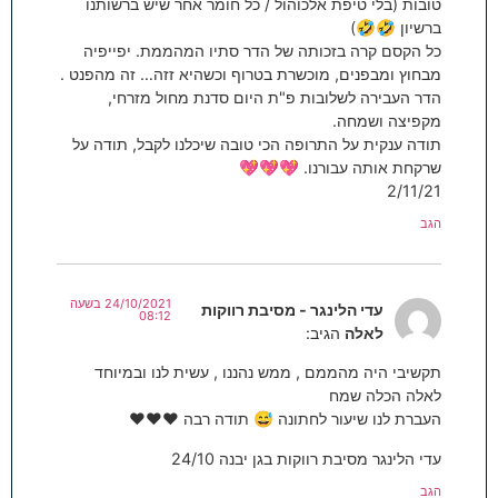
טובות (בלי טיפת אלכוהול / כל חומר אחר שיש ברשותנו
ברשיון 🤣🤣)
כל הקסם קרה בזכותה של הדר סתיו המהממת. יפייפיה
מבחוץ ומבפנים, מוכשרת בטרוף וכשהיא זזה… זה מהפנט .
הדר העבירה לשלובות פ"ת היום סדנת מחול מזרחי,
מקפיצה ושמחה.
תודה ענקית על התרופה הכי טובה שיכלנו לקבל, תודה על
שרקחת אותה עבורנו. 💖💖💖
2/11/21
הגב
24/10/2021 בשעה
עדי הלינגר - מסיבת רווקות
08:12
לאלה
הגיב:
תקשיבי היה מהממם , ממש נהננו , עשית לנו ובמיוחד
לאלה הכלה שמח
העברת לנו שיעור לחתונה 😅 תודה רבה ❤❤❤
עדי הלינגר מסיבת רווקות בגן יבנה 24/10
הגב