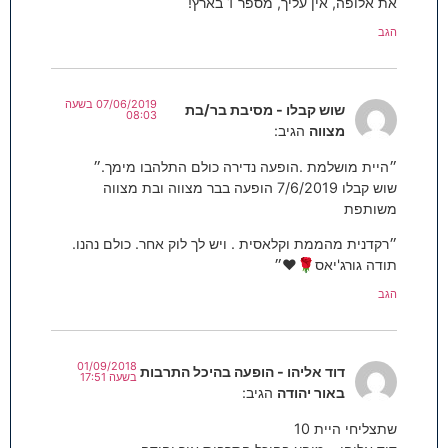
את אלופה, אין עליך, מספר 1 בארץ!
הגב
07/06/2019 בשעה
שוש קבלו - מסיבת בר/בת
08:03
מצווה
הגיב:
״היית מושלמת .הופעה נדירה כולם התלהבו מימך.״
שוש קבלו 7/6/2019 הופעה בבר מצווה ובת מצווה
משותפת
״רקדנית מהממת וקלאסית . ויש לך לוק אחר. כולם נהנו.
תודה גורג'יאס🌹❤️״
הגב
01/09/2018
דוד אליהו - הופעה בהיכל התרבות
בשעה 17:51
באור יהודה
הגיב:
שתצליחי היית 10