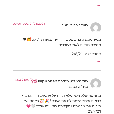
הגב
01/08/2021 בשעה 00:06
סמדר בלולו
הגיב:
ממש ממש נהננו במסיבה … אני מספרת לכולם🥰❤️
מסיבת רווקות לאור בעופרים
סמדר בלולו 2/8/21
הגב
23/07/2021 בשעה
מלי מיטלמן מסיבת אפטר מקווה
19:01
בת״א
הגיב:
מהממת שלי, מלא מלא תודה על אתמול. היה לנו כיף
ברמות איתך הרמת לנו את הערב ! 🎉🎊 באמת שאין
מילים את מהממת ומקסימה כולן עפו עלייך 🤍💗
23/7/21