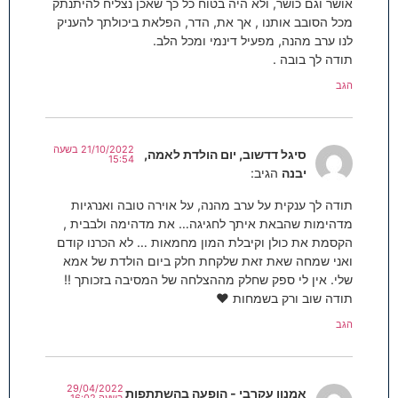
אושר וגם כושר, ולא היה בטוח כל כך שאכן נצליח להיתנתק
מכל הסובב אותנו , אך את, הדר, הפלאת ביכולתך להעניק
לנו ערב מהנה, מפעיל דינמי ומכל הלב.
תודה לך בובה .
הגב
21/10/2022 בשעה
סיגל דדשוב, יום הולדת לאמה,
15:54
יבנה
הגיב:
תודה לך ענקית על ערב מהנה, על אוירה טובה ואנרגיות
מדהימות שהבאת איתך לחגיגה… את מדהימה ולבבית ,
הקסמת את כולן וקיבלת המון מחמאות … לא הכרנו קודם
ואני שמחה שאת זאת שלקחת חלק ביום הולדת של אמא
שלי. אין לי ספק שחלק מההצלחה של המסיבה בזכותך !!
תודה שוב ורק בשמחות ♥️
הגב
29/04/2022
אמנון עקרבי - הופעה בהשתתפות
בשעה 16:02