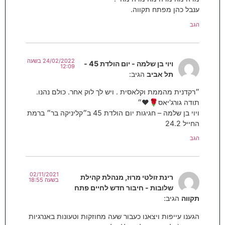
ענבל כהן מפתח תקווה.
הגב
24/02/2022 בשעה
ויוי בן שלמה - יום הולדת 45 -
12:09
תל אביב
הגיב:
״רקדנית מהממת וקלאסית . ויש לך לוק אחר. כולם נהנו.
תודה גורג'יאס🌹❤️״
ויוי בן שלמה – חגיגות יום הולדת 45 ב״קליניקה בר״ ברמת
החייל 24.2
הגב
02/11/2021
רינת זולטי מרוז, מנהלת קהילת
בשעה 18:55
שלובות - חיבור חדש לחיים פתח
תקווה
הגיב:
הגענו עייפות ויצאנו כעבור שעה מחוזקות וטעונות באנרגיות