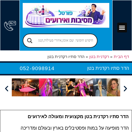
קוסמים לימי הולדת
יום הולדת לילדים
אירועים עסקיים
פרסום בפורטל
אמן חושים לאירועים
מקומות לאירועים
הרצאות לאירועים
זמרים לאירועים
בר מצווה – בת מצווה
יום הולדת למבוגרים
הפעלות למבוגרים
דף הבית
»
רקדנית בטן
»
הדר סתיו רקדנית בטן
052-9098914
הדר סתיו רקדנית בטן
הדר סתיו רקדנית בטן מקצועית ומעולה לאירועים
הדר מופיעה על במות ופסטיבלים בארץ ובעולם ומדריכה