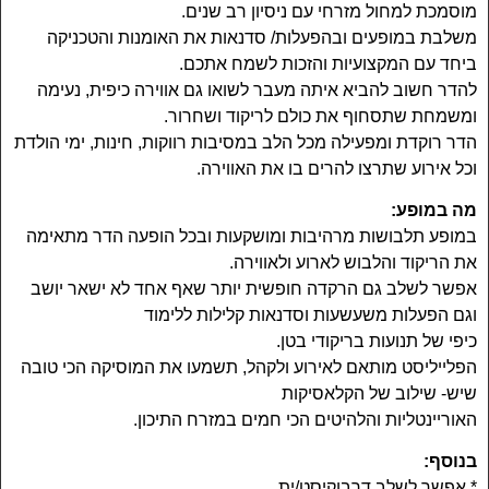
מוסמכת למחול מזרחי עם ניסיון רב שנים.
משלבת במופעים ובהפעלות/ סדנאות את האומנות והטכניקה
ביחד עם המקצועיות והזכות לשמח אתכם.
להדר חשוב להביא איתה מעבר לשואו גם אווירה כיפית, נעימה
ומשמחת שתסחוף את כולם לריקוד ושחרור.
הדר רוקדת ומפעילה מכל הלב במסיבות רווקות, חינות, ימי הולדת
וכל אירוע שתרצו להרים בו את האווירה.
מה במופע:
במופע תלבושות מרהיבות ומושקעות ובכל הופעה הדר מתאימה
את הריקוד והלבוש לארוע ולאווירה.
אפשר לשלב גם הרקדה חופשית יותר שאף אחד לא ישאר יושב
וגם הפעלות משעשעות וסדנאות קלילות ללימוד
כיפי של תנועות בריקודי בטן.
הפלייליסט מותאם לאירוע ולקהל, תשמעו את המוסיקה הכי טובה
שיש- שילוב של הקלאסיקות
האוריינטליות והלהיטים הכי חמים במזרח התיכון.
בנוסף:
* אפשר לשלב דרבוקיסט/ית.