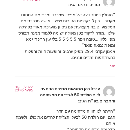
זמרים ונגנים
הגיב:
״מומלץ ביותר דעה של מפיק..שמכבד ומכיר את התחום
מקרוב .. בין 3 רקדניות הטובות שיש .. אישה מכבדת את
המקצוע, טובה מקצועית עם ניסיון מוערכת מאוד בקהילה
שלנו ..מורה לרקוד בטן מעולה יש מה ללמוד ממנה תבורכי
מפי עליון …טובה ויפה 5 5 5 5 5 בלי עין הרע דוגמא
ומופת נגואה פואד״
אמנון עקרבי 29.4 מפיק ערבים והופעות חיות וחפלות
בהשתתפות זמרים ונגנים.
הגב
31/03/2022
ענבל כהן מחגיגות מסיבת הפתעה
בשעה 23:45
ליום הולדת 50 לגידי עם המשפחה
והחברים בפ״ת
הגיב:
״הייתה לנו חוויה מדהימה עם הדר
חגגנו יום הולדת 50 לבעלי הצליחה להרים את כולנו ולשמח
אותנו
מדהימה מדהימה מדהימה״.