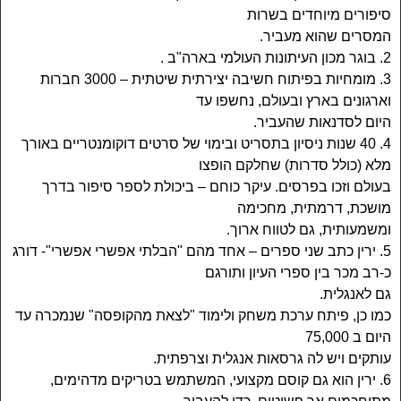
סיפורים מיוחדים בשרות
המסרים שהוא מעביר.
2. בוגר מכון העיתונות העולמי בארה"ב .
3. מומחיות בפיתוח חשיבה יצירתית שיטתית – 3000 חברות
וארגונים בארץ ובעולם, נחשפו עד
היום לסדנאות שהעביר.
4. 40 שנות ניסיון בתסריט ובימוי של סרטים דוקומנטריים באורך
מלא (כולל סדרות) שחלקם הופצו
בעולם וזכו בפרסים. עיקר כוחם – ביכולת לספר סיפור בדרך
מושכת, דרמתית, מחכימה
ומשמעותית, גם לטווח ארוך.
5. ירין כתב שני ספרים – אחד מהם "הבלתי אפשרי אפשרי"- דורג
כ-רב מכר בין ספרי העיון ותורגם
גם לאנגלית.
כמו כן, פיתח ערכת משחק ולימוד "לצאת מהקופסה" שנמכרה עד
היום ב 75,000
עותקים ויש לה גרסאות אנגלית וצרפתית.
6. ירין הוא גם קוסם מקצועי, המשתמש בטריקים מדהימים,