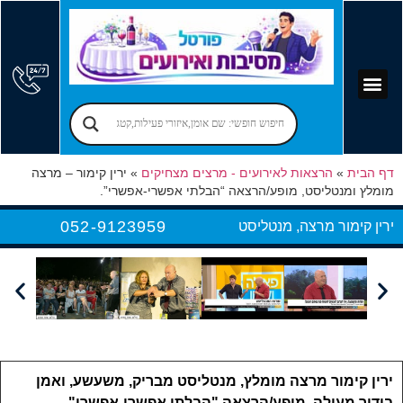
קוסמים לימי הולדת
יום הולדת לילדים
אירועים עסקיים
פרסום בפורטל
אמן חושים לאירועים
מקומות לאירועים
הרצאות לאירועים
זמרים לאירועים
בר מצווה – בת מצווה
יום הולדת למבוגרים
הפעלות למבוגרים
דף הבית
»
הרצאות לאירועים - מרצים מצחיקים
»
ירין קימור – מרצה
מומלץ ומנטליסט, מופע/הרצאה “הבלתי אפשרי-אפשרי”.
052-9123959
ירין קימור מרצה, מנטליסט
ירין קימור מרצה מומלץ, מנטליסט מבריק, משעשע, ואמן
בידור מעולה, מופע/הרצאה "הבלתי אפשרי-אפשרי".