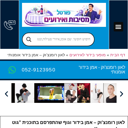
קוסמים לימי הולדת
יום הולדת לילדים
אירועים עסקיים
פרסום בפורטל
אמן חושים לאירועים
מקומות לאירועים
הרצאות לאירועים
זמרים לאירועים
בר מצווה – בת מצווה
יום הולדת למבוגרים
הפעלות למבוגרים
דף הבית
»
מופעי בידור לאירועים
»
לאון רומנצ’וק – אמן בידור אומנותי
לאון רומנצ'וק - אמן בידור
052-9123950
אומנותי
לאון רומנצ'וק – אמן בידור וגוף שהתפרסם בתוכנית "גוט