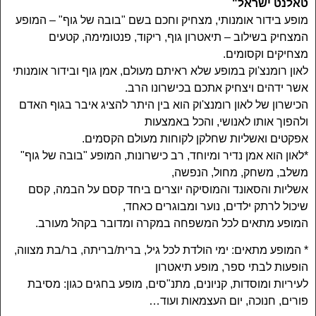
טאלנט ישראל"
מופע בידור אומנותי, מצחיק וחכם בשם "בובה של גוף" – המופע
המצחיק בשילוב – תיאטרון גוף, ריקוד, פנטומימה, קטעים
מצחיקים וקסומים.
לאון רומנצ'וק במופע שלא ראיתם מעולם, אמן גוף ובידור אומנותי
אשר ידהים ויצחיק אתכם בכישרונו הרב.
הכישרון של לאון רומנצ'וק הוא בין היתר להציג איבר בגוף האדם
ולהפוך אותו לאנושי, והכל באמצעות
אפקטים ואשליות שחלקן לקוחות מעולם הקסמים.
*לאון הוא אמן נדיר ומיוחד, רב כישרונות, המופע "בובה של גוף"
משלב, משחק, מחול, הנפשה,
אשליות והסאונד והמוסיקה יוצרים ביחד קסם על הבמה, קסם
שיכול לרתק ילדים, נוער ומבוגרים כאחד,
המופע מתאים לכל המשפחה במקרה ומדובר בקהל מעורב.
* המופע מתאים: ימי הולדת לכל גיל, ברית/בריתה, בר/בת מצווה,
הופעות לבתי ספר, מופע תיאטרון
לעיריות ומוסדות, קניונים, מתנ"סים, מופע בחגים כגון: מסיבת
פורים, חנוכה, יום העצמאות ועוד…