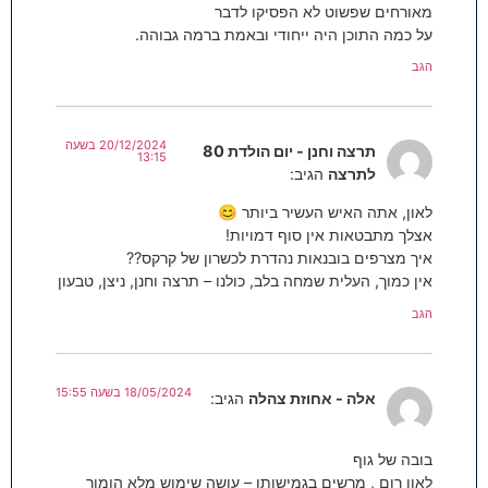
מאורחים שפשוט לא הפסיקו לדבר
על כמה התוכן היה ייחודי ובאמת ברמה גבוהה.
הגב
20/12/2024 בשעה
תרצה וחנן - יום הולדת 80
13:15
לתרצה
הגיב:
לאון, אתה האיש העשיר ביותר 😊
אצלך מתבטאות אין סוף דמויות!
איך מצרפים בובנאות נהדרת לכשרון של קרקס??
אין כמוך, העלית שמחה בלב, כולנו – תרצה וחנן, ניצן, טבעון
הגב
18/05/2024 בשעה 15:55
אלה - אחוזת צהלה
הגיב:
בובה של גוף
לאון רום , מרשים בגמישותו – עושה שימוש מלא הומור