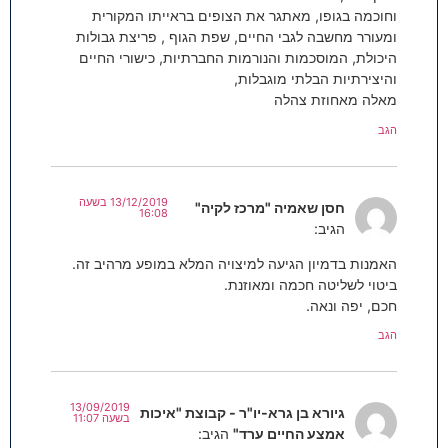
וחוכמה בגופו, מאתגר את הצופים בראייתו המקורית
ומעורר מחשבה לגבי החיים, שפת הגוף , פריצת גבולות
היכולת, המוסכמות והנורמות החברתיות, כישורי החיים
והיצירתיות הבלתי מוגבלות,
מאלה מאחוזת צהלה
הגב
13/12/2019 בשעה
חסן שאמיה "מרכז לקיה"
16:08
הגיב:
האמנות בדמיון הגיעה למיצויה המלא במופע מרהיב זה.
ביטוי לשליטה חכמה ומאוזנת.
חכם, יפה ונאה.
הגב
13/09/2019
גיורא בן גרא-יו"ר - קבוצת "איכות
בשעה 11:07
אמצע החיים ערד"
הגיב: