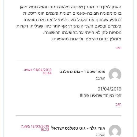
האמן לאון רום מפגין שליטה מלאה בגופו והוא ממש מנגן
בו סימפוניה חביבה-פעמים רצינית,פעמים הומוריסטית
במופע שסוחף את הקהל כולו. זכיתי לראות את הופעתו
פעמיים ובפעם השנייה נהניתי אף יותר כיוון שגיליתי דקויות
נוספות להן לא הייתי ער בהופעתו הראשונה.
מומלץ בחום להזמינו וליהנות מהופעתו.
הגב
01/04/2019 בשעה
עופר שכטר - גוט טאלנט
10:44
הגיב:
01/04/2019
הכי מיוחד שראינו פה!!!
הגב
13/03/2019 בשעה
אורי גלר - גוט טאלנט ישראל
16:23
הגיב: