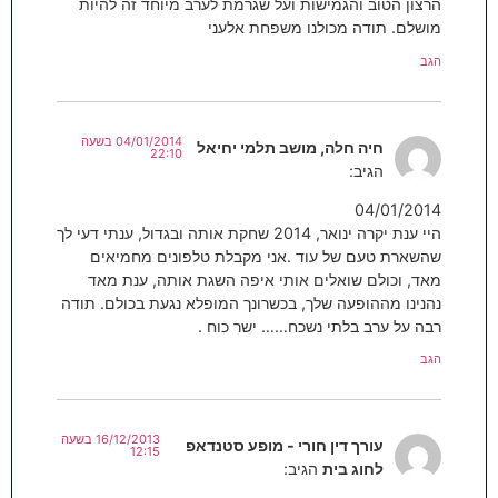
הרצון הטוב והגמישות ועל שגרמת לערב מיוחד זה להיות
מושלם. תודה מכולנו משפחת אלעני
הגב
04/01/2014 בשעה
חיה חלה, מושב תלמי יחיאל
22:10
הגיב:
04/01/2014
היי ענת יקרה ינואר, 2014 שחקת אותה ובגדול, ענתי דעי לך
שהשארת טעם של עוד .אני מקבלת טלפונים מחמיאים
מאד, וכולם שואלים אותי איפה השגת אותה, ענת מאד
נהנינו מההופעה שלך, בכשרונך המופלא נגעת בכולם. תודה
רבה על ערב בלתי נשכח…… ישר כוח .
הגב
16/12/2013 בשעה
עורך דין חורי - מופע סטנדאפ
12:15
לחוג בית
הגיב: