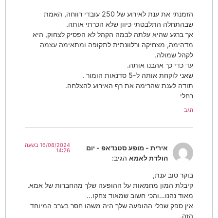
הזמנתי את ענת לאירוע של 250 עובדי רווחה, האמת
שבהתחלה התלבטתי כיוון שלא הכרתי אותה.
אך ברגע שהיא עלתה לבמה הקהל לא הפסיק לצחוק, היא
מדהימה, מצחיקה ורלוונתית לתקופה ומתאימה עצמה
לקהל שמולה.
עד כדי כך אהבנו אותה.
שאני לוקחת אותה ל-5 סדנאות הומור .
תודה לענת שהרימה את רף האירוע להצלחה.
רחלי
הגב
16/08/2024 בשעה
אירית - מופע סטנדאפ - יום
14:26
הולדת לאמא
הגיב:
בוקר טוב ענת,
קיבלת המון מחמאות על ההופעה שלך מהחברות של אמא.
מאוד נהנו…והכי חשוב שמאוד צחקו…
אין ספק שבלי ההופעה שלך היה משהו חסר בערב המיוחד
הזה.