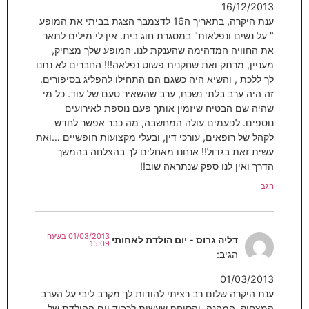
16/12/2013
ענת היקרה, בתאריך ה16 לדצמבר הצגת בביתי את המופע
" על נשים ונפלאות" במסגרת חוג בית. אין לי מילים לתאר
את החוויה המדהימה שהענקת לנו. המופע שלך מצחיק,
מעניין, מרתק ואת שחקנית פשוט נפלאה!!! החברים לא נתנו
לך ללכת , והשיא היה כשגם הם התחילו להפליג בסיפורים.
זה היה ערב בלתי נשכח, ערב שהשאיר טעם של עוד. כל מי
שהיה שם הבטיח שיזמין אותך פעם נוספת לאירועים
נוספים. לפעמים עולה המחשבה, מה כבר אפשר לחדש
לקהל של רופאים, עורכי דין, ובעלי מקצועות חופשיים …ואת
עשית זאת בגדול!! אנחנו מאחלים לך בהצלחה בהמשך
הדרך ואין לנו ספק שנתראה שוב!!
הגב
01/03/2013 בשעה
דליה גרוס - יום הולדת לאחותי
15:09
הגיב:
01/03/2013
ענת היקרה שלום רב רציתי להודות לך מקרב ליבי על הערב
המצחיק, המהנה, והסוחף שעשית לכבוד יום ההולדת של