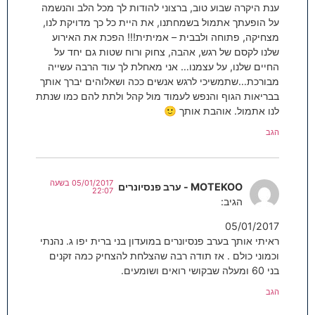
ענת היקרה שבוע טוב, ברצוני להודות לך מכל הלב והנשמה
על הופעתך אתמול בשמחתנו, את היית כל כך מדויקת לנו,
מצחיקה, פתוחה ולבבית – אמיתית!!! הפכת את האירוע
שלנו לקסם של רגש, אהבה, צחוק ורוח שטות גם יחד על
החיים שלנו, על עצמנו… אני מאחלת לך עוד הרבה עשייה
מבורכת…שתמשיכי לרגש אנשים ככה ושאלוהים יברך אותך
בבריאות הגוף והנפש לעמוד מול קהל ולתת להם כמו שנתת
לנו אתמול. אוהבת אותך 🙂
הגב
05/01/2017 בשעה
MOTEKOO - ערב פנסיונרים
22:07
הגיב:
05/01/2017
ראיתי אותך בערב פנסיונרים במועדון בני ברית יפו ג. נהנתי
וכמוני כולם . אז תודה רבה שהצלחת להצחיק כמה זקנים
בני 60 ומעלה שבקושי רואים ושומעים.
הגב