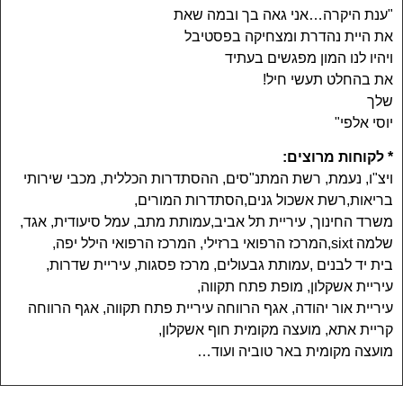
"ענת היקרה…אני גאה בך ובמה שאת
את היית נהדרת ומצחיקה בפסטיבל
ויהיו לנו המון מפגשים בעתיד
את בהחלט תעשי חיל!
שלך
יוסי אלפי"
* לקוחות מרוצים:
ויצ"ו, נעמת, רשת המתנ"סים, ההסתדרות הכללית, מכבי שירותי
בריאות,רשת אשכול גנים,הסתדרות המורים,
משרד החינוך, עיריית תל אביב,עמותת מתב, עמל סיעודית, אגד,
שלמה sixt,המרכז הרפואי ברזילי, המרכז הרפואי הילל יפה,
בית יד לבנים ,עמותת גבעולים, מרכז פסגות, עיריית שדרות,
עיריית אשקלון, מופת פתח תקווה,
עיריית אור יהודה, אגף הרווחה עיריית פתח תקווה, אגף הרווחה
קריית אתא, מועצה מקומית חוף אשקלון,
מועצה מקומית באר טוביה ועוד…