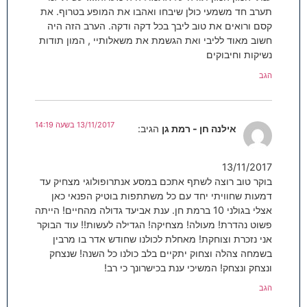
תערב חד משמעי כולן שיבחו ואהבו את המופע בטרוף. את
קסם ורואים את טוב ליבך בכל דקה ודקה. הערב הזה היה
חשוב מאוד לליבי ואת הגשמת את משאלותיי , המון תודות
נשיקות וחיבוקים
הגב
13/11/2017 בשעה 14:19
אילנה חן - רמת גן
הגיב:
13/11/2017
בוקר טוב רוצה לשתף אתכם במסע אנתרופולוגי מצחיק עד
דמעות שחוויתי יחד עם כל משתתפות בוטיק הפנאי כאן
אצלי בגולני 10 ברמת חן. ענת אביעד גדולה מהחיים! הייתה
פשוט נהדרת! מעולה! מצחיקה! הגדילה לעשות!! עוד הבוקר
אני נזכרת וצוחקת! מאחלת לכולנו שחודש אדר בו מרבין
בשמחה צהלה וצחוק יתקיים בלב כולנו כל השנה! שנצחק
ונצחק ונצחק! המשיכי ענת בכישרונך כי רב!
הגב