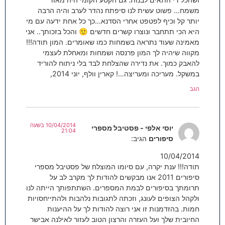
משמח… פשוט עשית לנו סיפתח נהדר לערב והיה הרבה
יותר קל וכיף לפטפט אחרי הסדנא…כך כל אחת ידעה עם מי
היא הכי תתחבר ונוצרו קשרים חדשים 🙂 והכל בזכותך.. אני
מאמינה שעוד נתראה בשמחות כמו שאומרים. המון תודה!!!
מקווה שיהיה לך המון פרנסה ושמחות ומאחלת לעצמי
להאבק כמוך. את נדירה שהצלחת לבד בלי ניתוח להוריד
במשקל. מעריכה ומעריצה…! קארין וולף, יוני 2014,
הגב
10/04/2014 בשעה
יוסי אלפי - פסטיבל מספרי
21:04
סיפורים
הגיב:
10/04/2014
תודה!!! ענת יקרה, עם סיומו המוצלח של פסטיבל מספרי
סיפורים 2011 אנו מבקשים להודות לך מקרב לב על
תרומתך בסיפורים לבמת המספרים. השתתפותך הייתה לנו
ולקהל הצופים לעונג, וזכתה לתגובות נלהבות ולהתייחסויות
חמות. בהזדמנות זו אני רוצה להודות לך על ההיענות
החיובית שלך ועל העזרה והרצון הטוב לעזור לאילנה אבישר