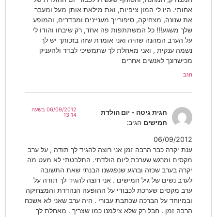
אחותי. היו לי המון ציפיות, ואת מילאת אותן מעל ומעבר
את שנונה, מצחיקה, סיפורייך מעניינים ומבדרים, והמופע
שלך משגע!!! כל המשתתפות פה אחד, רק שיבחו והודו לי
על הערב המהנה שהיה ואני אומרת שזה בזכותך יש לך
נשמה ענקית , ואני מאחלת לך שתמשיכי לבדר ולהעניק
מכישרונך לאנשים אחרים
הגב
06/09/2012 בשעה
חגית גיטה - יום הולדת
13:14
חמישים
הגיב:
06/09/2012
ענת יקרה כבר הרבה זמן אני רוצה להגיד לך תודה , על ערב
מקסים ומרגש שערכת ליום הולדתי. התלבטתי לא מעט מה
יקרה בערב שכזה וברגע שנפגשנו הבנתי שאת התשובה
לערב נשים של גיל חמישים . אני רוצה להגיד לך תודה על
ערב מקסים שערכת לכבודי על ההופעה הנהדרת והמצחיקה
ובמיוחד על הברכה שכתבת עבורי . היה ערב שאני לא אשכח
הרבה זמן . חבל רק שלא צילמנו כמו שצריך . מאחלת לך