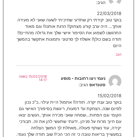
הגיב:
22/03/2018
בוקר טוב יקירתי רק שתדעי שחיכיתי לשעה שאני לא מעירה
אותך… היה ערב קורע מצחוק!! הרגת אותנו!! וגם מאוד
התרגשנו לשמוע את הסיפור אישי שלך את גדולה מהחיים!!
תודה בשם כולן!! אשלח לך סרטוני ותמונות אתקשר בהמשך
היום
הגב
15/02/2018 בשעה
נעמי ויצו רחובות - מופע
14:17
סטנדאפ
הגיב:
15/02/2018
בוקר טוב ענת יקרה. תודה!! אתמול היית עילוי..כ"כ נכון
לסיום שנה..הצחקת עד דמעות, ריגשת בסיפורך האישי גם
הקומי וגם הפחות…שמחה שאני מכירה אותך..הנשים יצאו
עם חיוך מרוח על פניהן..ידעתי שתעשי להן את זה. תבורכי
יקירה, עוד נשתף פעולה..מאחלת לך המשך הצלחה
במעשייך בריאות טובה כי זה הכי הכי!! שוב תודה שלך נעמי.