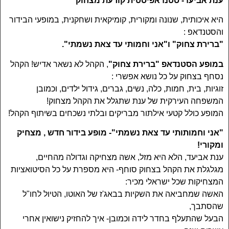
ענת אביעד- סטנדאפיסטית קורעת מצחוק
היא איכותית, שנונה ומקורית, קומיקאית ושחקנית, במופעי הבידור
והסטנדאפ :
"ברירת צחוק" ו"אני וחמותי עד צאת נשמתי".
במופע הסטנדאפ "ברירת צחוק"
, הקהל לא נשאר אדיש! הקהל
נסחף בצחוק על כל נושא אפשרי :
זוגיות, בית, חמות, כלה, נשים, גברים, גידול ילדים, וכמובן
המשפחה העירקית של ענת שתגלל את הקהל מצחוק!
המופע כולל קטעי אילתור מבריקים ובלתי נשכחים בשיתוף הקהל!
"אני וחמותותי עד צאת נשמתי"- מופע בידור חדש , מצחיק
ומקורי!
ענת אביעד, הלא היא מזל, אשה מצחיקה וגדולה מהחיים,
מגלגלת את הקהל בצחוק סוחף- היא מספרת על כל הסיטואציות
המצחיקות שכל ישראלי מכיר:
האשה שמחביאה את השקיות בבאג'ז של האוטו, הטיול לחו"ל
שהסתבך,
הבעל שהתעלף בחדר לידה וכמובן- איך להחזיק נישואין אחרי