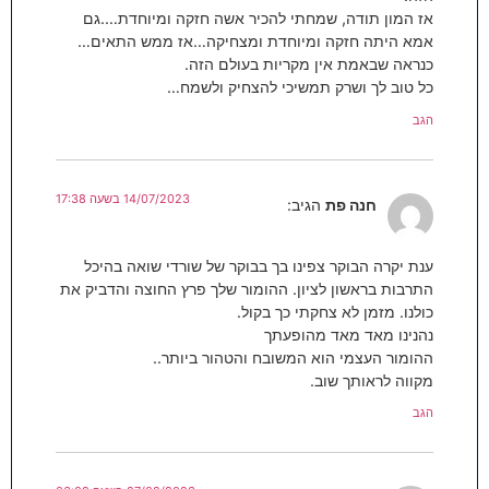
אז המון תודה, שמחתי להכיר אשה חזקה ומיוחדת….גם
אמא היתה חזקה ומיוחדת ומצחיקה…אז ממש התאים…
כנראה שבאמת אין מקריות בעולם הזה.
כל טוב לך ושרק תמשיכי להצחיק ולשמח…
הגב
14/07/2023 בשעה 17:38
חנה פת
הגיב:
ענת יקרה הבוקר צפינו בך בבוקר של שורדי שואה בהיכל
התרבות בראשון לציון. ההומור שלך פרץ החוצה והדביק את
כולנו. מזמן לא צחקתי כך בקול.
נהנינו מאד מאד מהופעתך
ההומור העצמי הוא המשובח והטהור ביותר..
מקווה לראותך שוב.
הגב