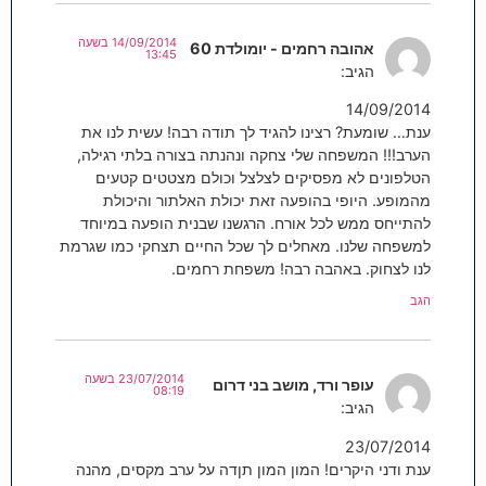
14/09/2014 בשעה
אהובה רחמים - יומולדת 60
13:45
הגיב:
14/09/2014
ענת… שומעת? רצינו להגיד לך תודה רבה! עשית לנו את
הערב!!! המשפחה שלי צחקה ונהנתה בצורה בלתי רגילה,
הטלפונים לא מפסיקים לצלצל וכולם מצטטים קטעים
מהמופע. היופי בהופעה זאת יכולת האלתור והיכולת
להתייחס ממש לכל אורח. הרגשנו שבנית הופעה במיוחד
למשפחה שלנו. מאחלים לך שכל החיים תצחקי כמו שגרמת
לנו לצחוק. באהבה רבה! משפחת רחמים.
הגב
23/07/2014 בשעה
עופר ורד, מושב בני דרום
08:19
הגיב:
23/07/2014
ענת ודני היקרים! המון המון תןדה על ערב מקסים, מהנה