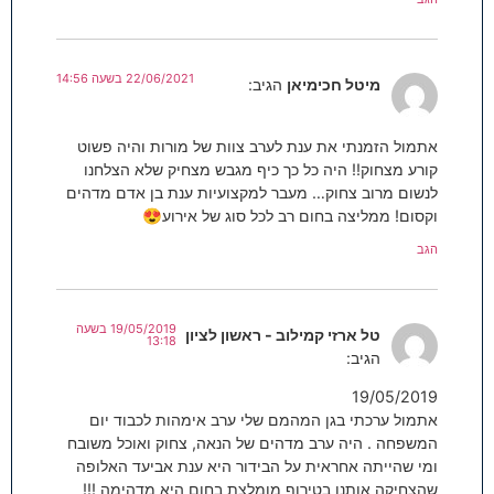
22/06/2021 בשעה 14:56
מיטל חכימיאן
הגיב:
אתמול הזמנתי את ענת לערב צוות של מורות והיה פשוט
קורע מצחוק!! היה כל כך כיף מגבש מצחיק שלא הצלחנו
לנשום מרוב צחוק… מעבר למקצועיות ענת בן אדם מדהים
וקסום! ממליצה בחום רב לכל סוג של אירוע😍
הגב
19/05/2019 בשעה
טל ארזי קמילוב - ראשון לציון
13:18
הגיב:
19/05/2019
אתמול ערכתי בגן המהמם שלי ערב אימהות לכבוד יום
המשפחה . היה ערב מדהים של הנאה, צחוק ואוכל משובח
ומי שהייתה אחראית על הבידור היא ענת אביעד האלופה
שהצחיקה אותנו בטירוף מומלצת בחום היא מדהימה !!!