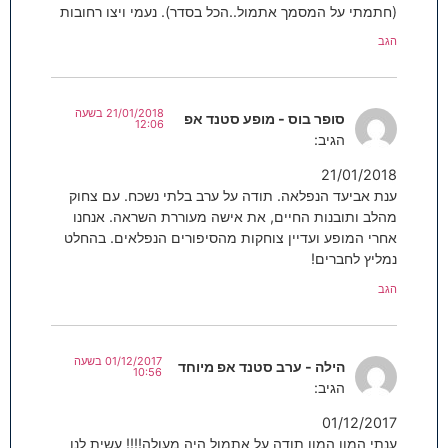
(חתמתי על המסמך אתמול..הכל בסדר). נעמי ויצו רחובות
הגב
21/01/2018 בשעה
סופר בוס - מופע סטנד אפ
12:06
הגיב:
21/01/2018
ענת אביעד הנפלאה. תודה על ערב בלתי נשכח. עם צחוק
מהלב ותובנות החיים, את אישה מעוררת השראה. אנחנו
אחרי המופע ועדיין צוחקות מהסיפורים הנפלאים. בהחלט
נמליץ לחברים!
הגב
01/12/2017 בשעה
הילה - ערב סטנד אפ מיוחד
10:56
הגיב:
01/12/2017
ענתי המון המון תודה על אתמול היה מעולה!!!! עשית לנו