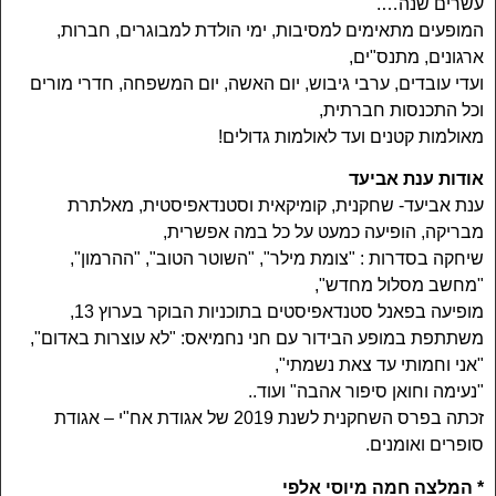
עשרים שנה….
המופעים מתאימים למסיבות, ימי הולדת למבוגרים, חברות,
ארגונים, מתנס"ים,
ועדי עובדים, ערבי גיבוש, יום האשה, יום המשפחה, חדרי מורים
וכל התכנסות חברתית,
מאולמות קטנים ועד לאולמות גדולים!
אודות ענת אביעד
ענת אביעד- שחקנית, קומיקאית וסטנדאפיסטית, מאלתרת
מבריקה, הופיעה כמעט על כל במה אפשרית,
שיחקה בסדרות : "צומת מילר", "השוטר הטוב", "ההרמון",
"מחשב מסלול מחדש",
מופיעה בפאנל סטנדאפיסטים בתוכניות הבוקר בערוץ 13,
משתתפת במופע הבידור עם חני נחמיאס: "לא עוצרות באדום",
"אני וחמותי עד צאת נשמתי",
"נעימה וחואן סיפור אהבה" ועוד..
זכתה בפרס השחקנית לשנת 2019 של אגודת אח"י – אגודת
סופרים ואומנים.
* המלצה חמה מיוסי אלפי