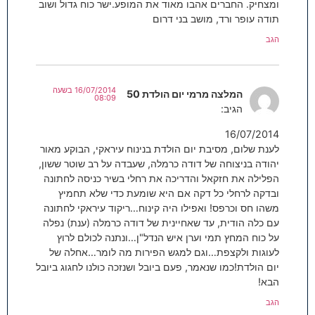
ומצחיק. החברים אהבו מאוד את המופע.ישר כוח גדול ושוב
תודה עופר ורד, מושב בני דרום
הגב
16/07/2014 בשעה
המלצה מרמי יום הולדת 50
08:09
הגיב:
16/07/2014
לענת שלום, מסיבת יום הולדת בנינוח עיראקי, הבוקע מאור
יהודה בניצוחה של דודה כרמלה, שעבדה על רב שוטר ששון,
הפלילה את חזקאל והדריכה את רחלי בשיר כניסה לחתונה
ובדקה לרחלי כל דקה אם היא שומעת כדי שלא תחמיץ
משהו חס וכרפס! ואפילו היה קינוח…ריקוד עיראקי לחתונה
עם כלה הודית, עד שאחיינית של דודה כרמלה (ענת) נפלה
על כוח המחץ תמי וערן איש הנדל"ן…ונתנה לכולם לרוץ
לעוגות ולקצפת…וגם למגש הפירות מה לומר…אחלה של
יום הולדת!כמו שנאמר, פעם ביובל ושנזכה כולנו לחגוג ביובל
הבא!
הגב