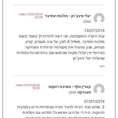
13/07/2014 בשעה
יעלי פינצ׳וק - מלכות המדבר
22:08
הגיב:
13/07/2014
ענת היקרה והמקסימה, אני רוצה להודות לך בשמי ובשם
מלכות המדבר, מסלול 8 לסין, על ערב מקסים, קורע
מצחוק, שנון ומהנה! את מקסימה ומיוחדת ומצחיקה
בטירוף! אין עליך! מקווה שניפגש שוב בהזדמנויות נחמדות
שכאלה! יעלי פינצ׳וק
הגב
07/07/2014 בשעה
קארין וולף - מסיבת רווקות
16:33
מצחיקה
הגיב:
07/07/2014
2. שלום ענת. רציתי להגיד תודה שהפרחת חיים במסיבת
הרווקות. היה די מדהים ומרגש כל הסדנא עם הקלפים
ושהכל די התאים לבנות. גם הקטע הקומי היה מאוד