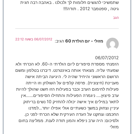
שתמשיכי להגשים חלומות לך ולכולנו . באהבה רבה חגית
גיטה , ספטמבר 2012 . תודה!!!
הגב
06/07/2012 בשעה 22:12
מזולי - יום הולדת 60
הגיב:
06/07/2012
הזמנתי מספרת סיפורים ליום הולדתי ה-60. לא הכרתי ולא
שמעתי עליה. מצאתי אותה באינטרנט. דיברנו בטלפון ומשם
הרושם הראשוני והיחיד שהיה לי. היגיעה הביתה אישה
מעניינת (חיצונית). פרסה קלפים על השולחן וזו הייתה
פעילות לחימום הערב וכבר בפעילות הזו חשנו שהולך להיות
ערב פיצוץ…. ניגמרה הפעילות והתחילו הסיפורים……אין
לתאר במילים איך אישה יכולה להחזיק 10 נשים בריתוק
עיניין וצחוק במשך כשעתיים אולי אפילו יותר…למדנו
החכמנו וצחקנו על העדה העירקית שלא הכרתי לפני כן.
ולסיכום: היה ערב ניפלא והמון תודה לענת. ממליצה בחום
מזולי