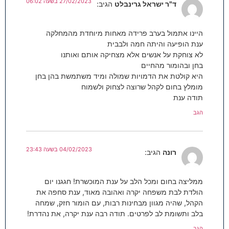
27/02/2023 בשעה 06:02
ד"ר ישראל גרינבלט
הגיב:
היינו אתמול בערב פרידה מאחות מיוחדת מהמחלקה
ענת הופיעה והיתה חמה ולבבית
לא צוחקת על אנשים אלא מצחיקה אותם ואותנו
בחן ובהומור מהחיים
היא קולטת את הדמויות שמולה ומיד משתמשת בהן בחן
מומלץ בחום לקהל שרוצה לצחוק ולשמוח
תודה ענת
הגב
04/02/2023 בשעה 23:43
רונה
הגיב:
ממליצה בחום ומכל הלב על ענת המוכשרת! חגגנו יום
הולדת לבת משפחה יקרה ואהובה מאוד, ענת סחפה את
הקהל, שהיה מגוון מבחינות רבות, עם הומור חזק, שמחה
בלב ותשומת לב לפרטים. תודה רבה ענת יקרה, את נהדרת!
הגב