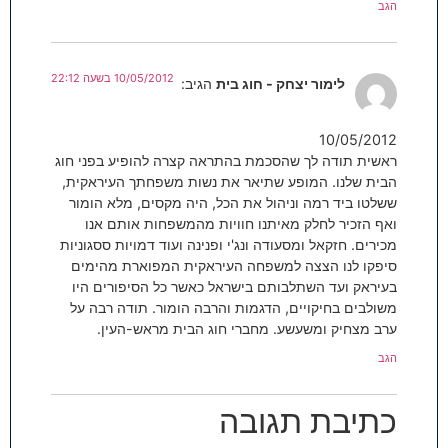
הגב
10/05/2012 בשעה 22:12
לימור יצחק - חוג בית
הגיב:
10/05/2012
ראשית תודה לך שהסכמת בהתראה קצרה להופיע בפני חוג
הבית שלנו. המופע שתיאר את נשות משפחתך העיראקית,
ששלטו ביד רמה וניהול את הכל, היה מקסים, מלא הומור
ואף הזכיר לחלק מאיתנו חוויות מהמשפחות אותם אנו
מכירים. חזקאל ומסעודה ונג'י ופנינה ועוד דמויות ססגוניות
סיפקו לנו הצצה למשפחה העיראקית המפוארת מהימים
בעיראק ועד השתלבותם בישראל כאשר כל הסיפורים היו
משולבים בחיקויים, הדגמות והרבה הומור. תודה רבה על
ערב מצחיק ומשעשע. מחברי חוג הבית מראש-העין.
הגב
כתיבת תגובה