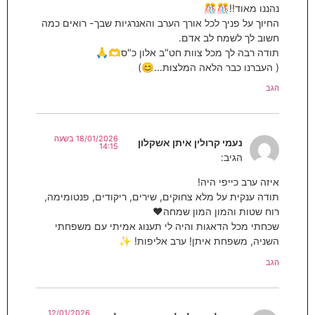
נהננו מאוד!!🎊🎊
החיוך על פניך לכל אורך הערב והאנרגיות שבך- רואים כמה
חשוב לך לשמח לב אדם.
תודה רבה לך מכל צוות חט"ב אלון כ"ס🫶🙏
( העברנו כבר הלאה המלצות…😊)
הגב
18/01/2026 בשעה
נעמי קרולין איתן אשקלון
14:15
הגיב:
איזה ערב כייפי היה!
תודה ענקית על מלא צחוקים, שירים, ריקודים, פנטומימה,
רוח שטות והמון המון שמחה❤️
שכחתי מכל הדאגות והיה לי תענוג אמיתי עם משפחתי
השניה, משפחת איתן! ערב אליפות! ✨
הגב
12/01/2026