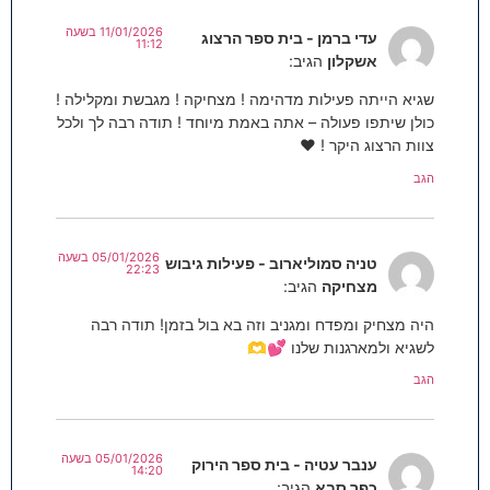
11/01/2026 בשעה
עדי ברמן - בית ספר הרצוג
11:12
אשקלון
הגיב:
שגיא הייתה פעילות מדהימה ! מצחיקה ! מגבשת ומקלילה !
כולן שיתפו פעולה – אתה באמת מיוחד ! תודה רבה לך ולכל
צוות הרצוג היקר ! ♥️
הגב
05/01/2026 בשעה
טניה סמוליארוב - פעילות גיבוש
22:23
מצחיקה
הגיב:
היה מצחיק ומפדח ומגניב וזה בא בול בזמן! תודה רבה
לשגיא ולמארגנות שלנו 💕🫶
הגב
05/01/2026 בשעה
ענבר עטיה - בית ספר הירוק
14:20
כפר סבא
הגיב: